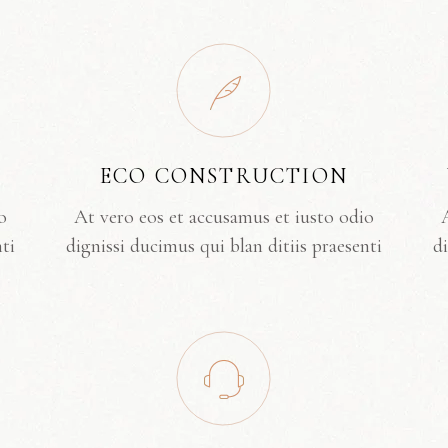
ECO CONSTRUCTION
o
At vero eos et accusamus et iusto odio
nti
dignissi ducimus qui blan ditiis praesenti
di