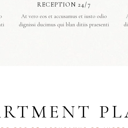
RECEPTION 24/7
o
At vero eos et accusamus et iusto odio
nti
dignissi ducimus qui blan ditiis praesenti
di
ARTMENT PL