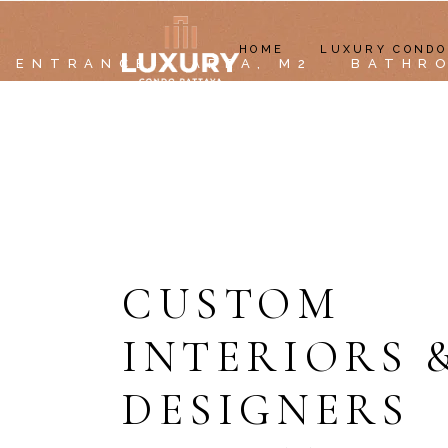
HOME
LUXURY CONDO
ENTRANCE
AREA, M2
BATHR
CUSTOM
INTERIORS 
DESIGNERS